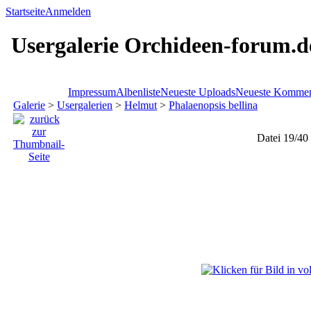
Startseite
Anmelden
Usergalerie Orchideen-forum.d
Impressum
Albenliste
Neueste Uploads
Neueste Kommen
Galerie
>
Usergalerien
>
Helmut
>
Phalaenopsis bellina
Datei 19/40