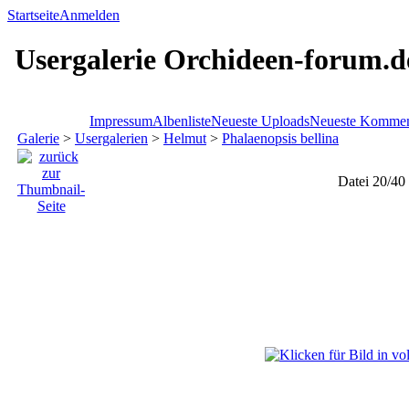
Startseite
Anmelden
Usergalerie Orchideen-forum.d
Impressum
Albenliste
Neueste Uploads
Neueste Kommen
Galerie
>
Usergalerien
>
Helmut
>
Phalaenopsis bellina
Datei 20/40