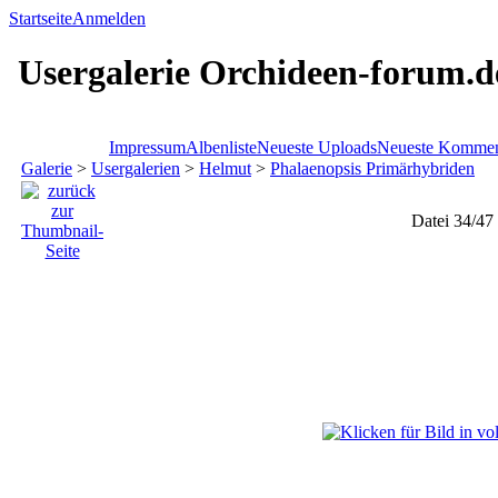
Startseite
Anmelden
Usergalerie Orchideen-forum.d
Impressum
Albenliste
Neueste Uploads
Neueste Kommen
Galerie
>
Usergalerien
>
Helmut
>
Phalaenopsis Primärhybriden
Datei 34/47