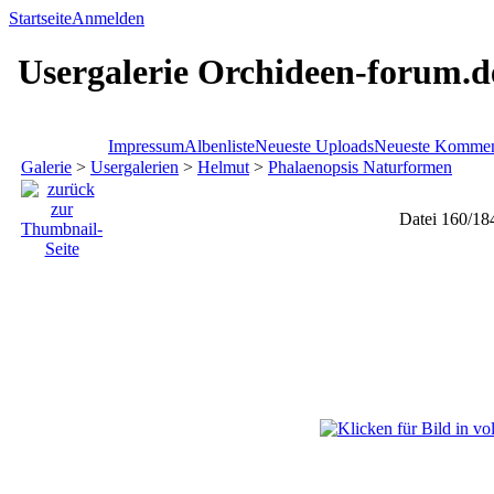
Startseite
Anmelden
Usergalerie Orchideen-forum.d
Impressum
Albenliste
Neueste Uploads
Neueste Kommen
Galerie
>
Usergalerien
>
Helmut
>
Phalaenopsis Naturformen
Datei 160/18