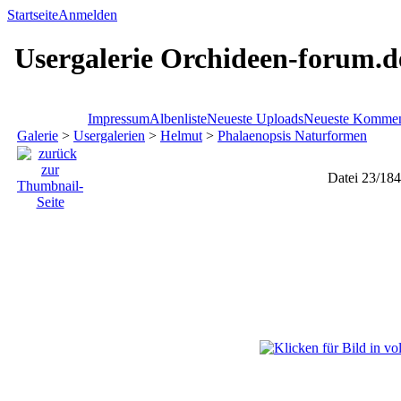
Startseite
Anmelden
Usergalerie Orchideen-forum.d
Impressum
Albenliste
Neueste Uploads
Neueste Kommen
Galerie
>
Usergalerien
>
Helmut
>
Phalaenopsis Naturformen
Datei 23/184