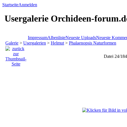
Startseite
Anmelden
Usergalerie Orchideen-forum.d
Impressum
Albenliste
Neueste Uploads
Neueste Kommen
Galerie
>
Usergalerien
>
Helmut
>
Phalaenopsis Naturformen
Datei 24/184