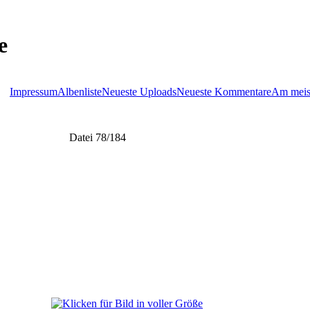
e
Impressum
Albenliste
Neueste Uploads
Neueste Kommentare
Am meis
Datei 78/184