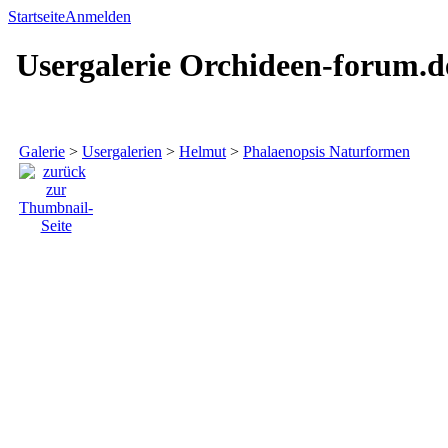
Startseite
Anmelden
Usergalerie Orchideen-forum.d
Galerie
>
Usergalerien
>
Helmut
>
Phalaenopsis Naturformen