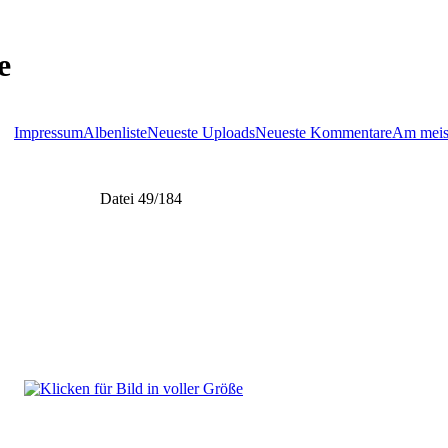
e
Impressum
Albenliste
Neueste Uploads
Neueste Kommentare
Am meis
Datei 49/184