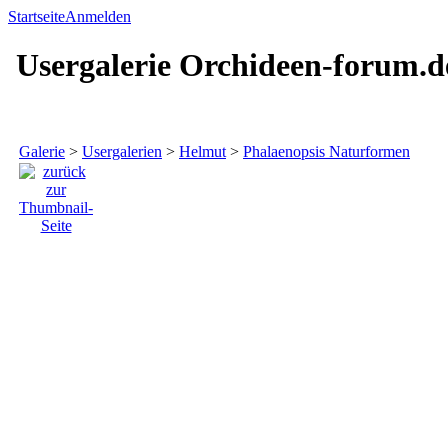
Startseite
Anmelden
Usergalerie Orchideen-forum.d
Galerie
>
Usergalerien
>
Helmut
>
Phalaenopsis Naturformen