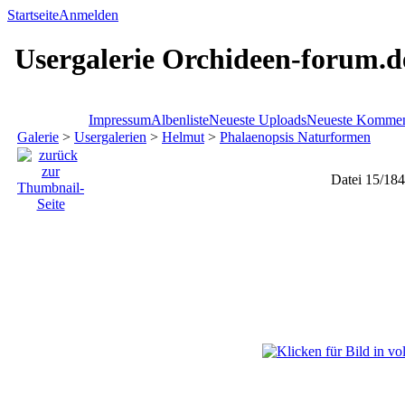
Startseite
Anmelden
Usergalerie Orchideen-forum.d
Impressum
Albenliste
Neueste Uploads
Neueste Kommen
Galerie
>
Usergalerien
>
Helmut
>
Phalaenopsis Naturformen
Datei 15/184