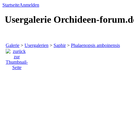
Startseite
Anmelden
Usergalerie Orchideen-forum.d
Galerie
>
Usergalerien
>
Saphir
>
Phalaenopsis amboinensis