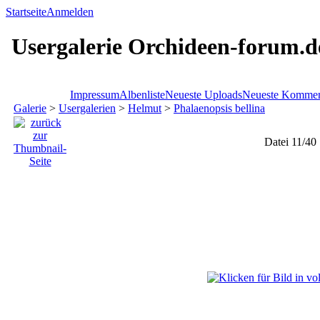
Startseite
Anmelden
Usergalerie Orchideen-forum.d
Impressum
Albenliste
Neueste Uploads
Neueste Kommen
Galerie
>
Usergalerien
>
Helmut
>
Phalaenopsis bellina
Datei 11/40