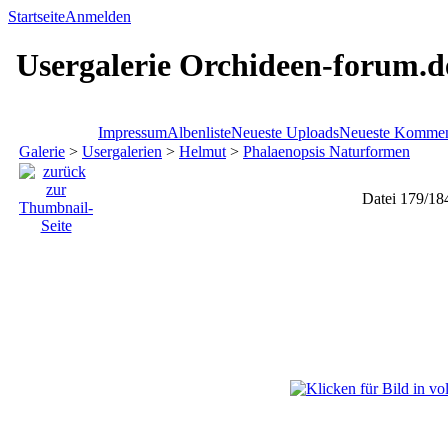
Startseite
Anmelden
Usergalerie Orchideen-forum.d
Impressum
Albenliste
Neueste Uploads
Neueste Kommen
Galerie
>
Usergalerien
>
Helmut
>
Phalaenopsis Naturformen
Datei 179/18