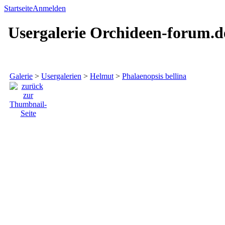
Startseite
Anmelden
Usergalerie Orchideen-forum.d
Galerie
>
Usergalerien
>
Helmut
>
Phalaenopsis bellina